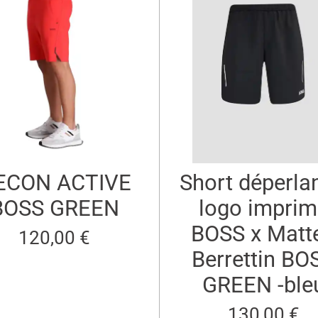
ECON ACTIVE
Short déperla
BOSS GREEN
logo imprim
BOSS x Matt
120,00 €
Berrettin BO
GREEN -ble
130,00 €