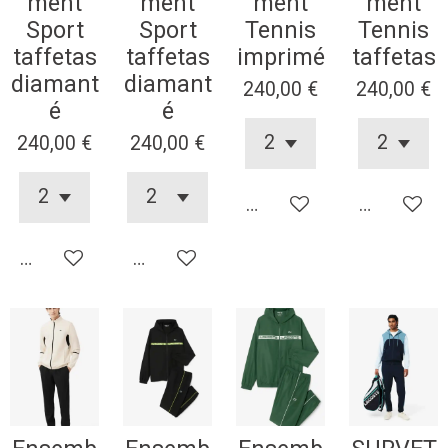
ment
ment
ment
ment
Sport
Sport
Tennis
Tennis
taffetas
taffetas
imprimé
taffetas
diamant
diamant
240,00 €
240,00 €
é
é
240,00 €
240,00 €
Ajouter au panier
Ajouter au
Ajouter au panier
Ajouter au panier