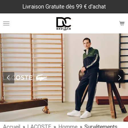
Livraison Gratuite dès 99 € d'achat
Passer
au
contenu
principal
Accueil
»
LACOSTE
»
Homme
»
Survêtements