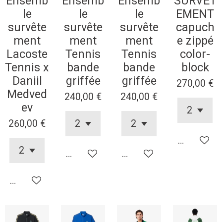
Ensemb
Ensemb
Ensemb
SURVET
le
le
le
EMENT
survête
survête
survête
capuch
ment
ment
ment
e zippé
Lacoste
Tennis
Tennis
color-
Tennis x
bande
bande
block
Daniil
griffée
griffée
270,00 €
Medved
240,00 €
240,00 €
ev
260,00 €
Ajouter au
Ajouter au panier
Ajouter au panier
Ajouter au panier