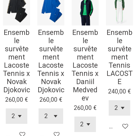
Ensemb
Ensemb
Ensemb
Ensemb
le
le
le
le
survête
survête
survête
survête
ment
ment
ment
ment
Lacoste
Lacoste
Lacoste
Tennis
Tennis x
Tennis x
Tennis x
LACOST
Novak
Novak
Daniil
E
Djokovic
Djokovic
Medved
240,00 €
ev
260,00 €
260,00 €
260,00 €
Ajouter au
Ajouter au panier
Ajouter au panier