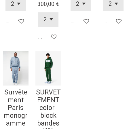
300,00 €
Ajouter au panier
Ajouter au panier
Ajouter au
Ajouter au panier
Survête
SURVET
ment
EMENT
Paris
color-
monogr
block
amme
bandes