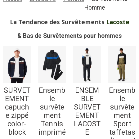
Homme
La Tendance des
Survêtements
Lacoste
& Bas de
Survêtements
pour hommes
SURVET
Ensemb
ENSEM
Ensemb
EMENT
le
BLE
le
capuch
survête
SURVET
survête
e zippé
ment
EMENT
ment
color-
Tennis
LACOST
Sport
block
imprimé
E
taffetas