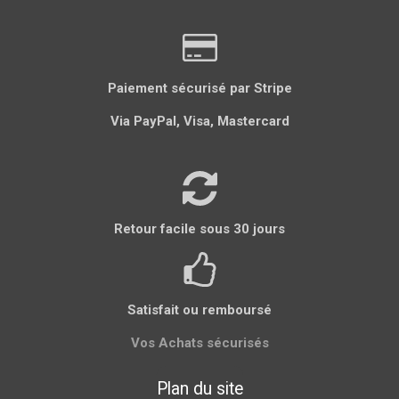
e
e
e
e
e
r
r
r
r
r
Paiement sécurisé par Stripe
Via PayPal, Visa, Mastercard
Retour facile sous 30 jours
Satisfait ou remboursé
Vos Achats sécurisés
Plan du site