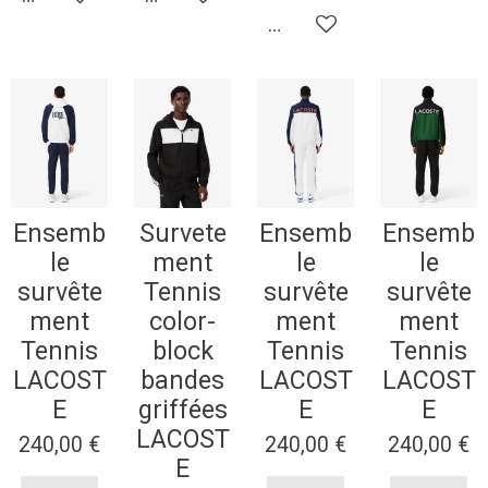
Ajouter au panier
Ensemb
Survete
Ensemb
Ensemb
le
ment
le
le
survête
Tennis
survête
survête
ment
color-
ment
ment
Tennis
block
Tennis
Tennis
LACOST
bandes
LACOST
LACOST
E
griffées
E
E
LACOST
240,00 €
240,00 €
240,00 €
E