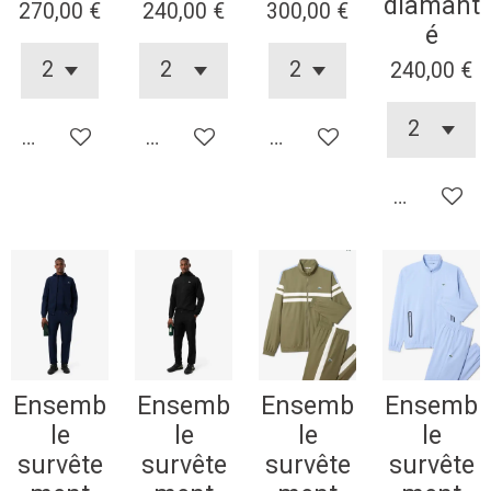
diamant
270,00 €
240,00 €
300,00 €
é
240,00 €
Ajouter au panier
Ajouter au panier
Ajouter au panier
Ajouter au
Ensemb
Ensemb
Ensemb
Ensemb
le
le
le
le
survête
survête
survête
survête