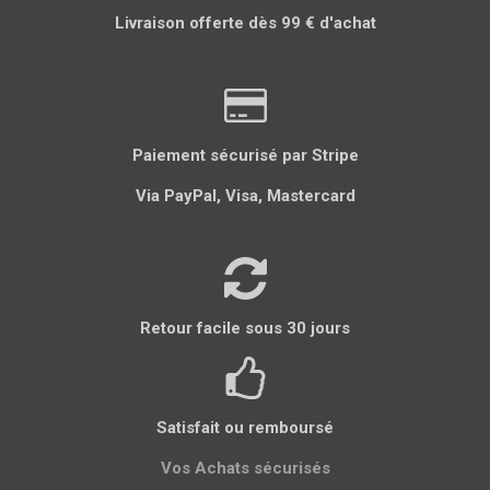
a
a
a
g
a
Livraison offerte dès 99 € d'achat
g
g
g
l
g
e
e
e
e
e
r
r
r
r
r
Paiement sécurisé par Stripe
Via PayPal, Visa, Mastercard
Retour facile sous 30 jours
Satisfait ou remboursé
Vos Achats sécurisés