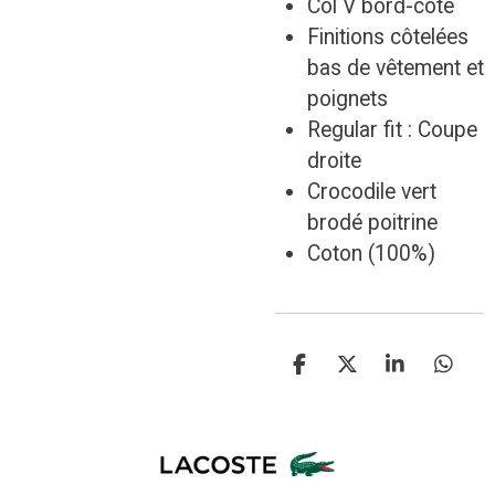
Col V bord-côte
Finitions côtelées
bas de vêtement et
poignets
Regular fit : Coupe
droite
Crocodile vert
brodé poitrine
Coton (100%)
P
P
P
P
a
a
a
a
r
r
r
r
t
t
t
t
a
a
a
a
g
g
g
g