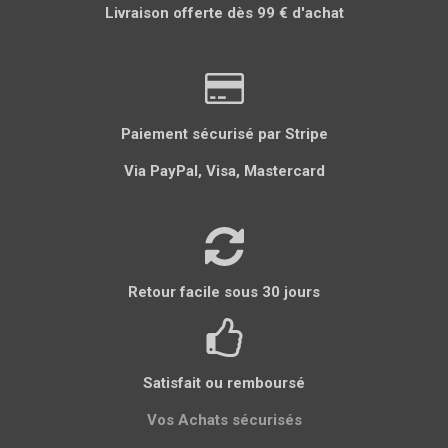
Livraison offerte dès 99 € d'achat
g
g
g
l
g
e
e
e
e
e
r
r
r
r
r
Paiement sécurisé par Stripe
Via PayPal, Visa, Mastercard
Retour facile sous 30 jours
Satisfait ou remboursé
Vos Achats sécurisés