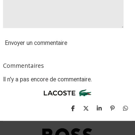
l
e
Envoyer un commentaire
Commentaires
Il n'y a pas encore de commentaire.
P
P
P
É
P
a
a
a
p
a
r
r
r
i
r
t
t
t
n
t