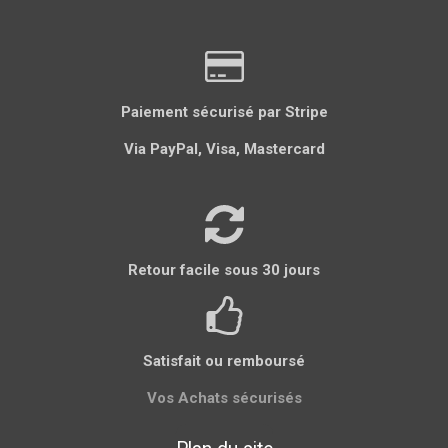
e
e
e
e
e
r
r
r
r
r
Paiement sécurisé par Stripe
Via PayPal, Visa, Mastercard
Retour facile sous 30 jours
Satisfait ou remboursé
Vos Achats sécurisés