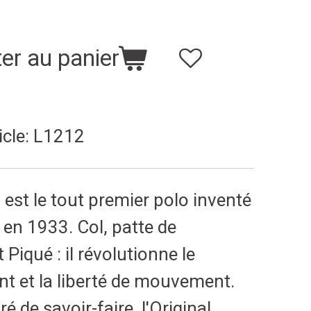
er au panier
icle:
L1212
 est le tout premier polo inventé
en 1933. Col, patte de
Piqué : il révolutionne le
t et la liberté de mouvement.
é de savoir-faire, l'Original