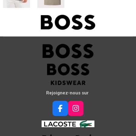
Rejoignez-nous sur
F
I
a
n
c
s
e
t