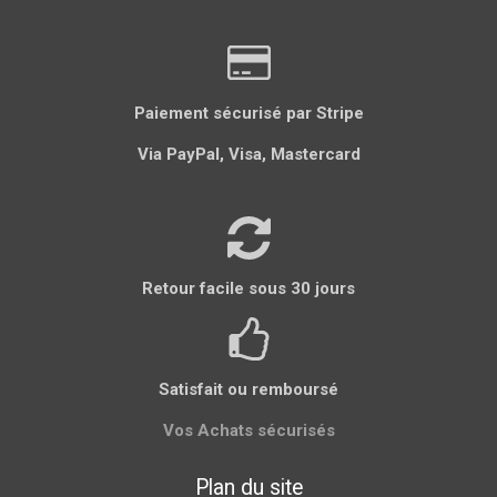
e
e
e
e
e
r
r
r
r
r
Paiement sécurisé par Stripe
Via PayPal, Visa, Mastercard
Retour facile sous 30 jours
Satisfait ou remboursé
Vos Achats sécurisés
Plan du site