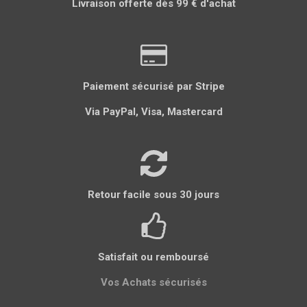
Livraison offerte dès 99 € d'achat
g
g
g
l
g
e
e
e
e
e
r
r
r
r
r
Paiement sécurisé par Stripe
Via PayPal, Visa, Mastercard
Retour facile sous 30 jours
Satisfait ou remboursé
Vos Achats sécurisés