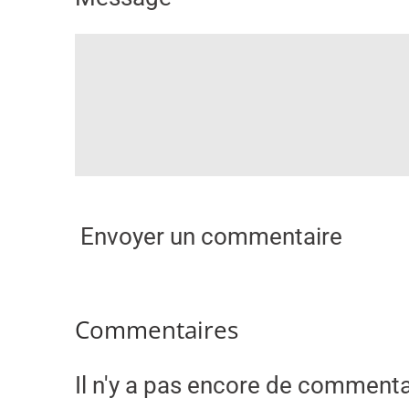
o
i
l
e
Envoyer un commentaire
Commentaires
Il n'y a pas encore de commenta