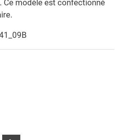
. Ce modèle est confectionné
ire.
141_09B