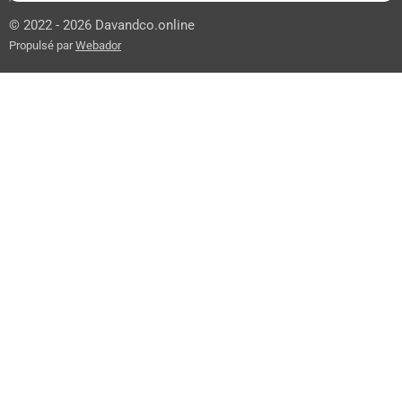
© 2022 - 2026 Davandco.online
Propulsé par
Webador