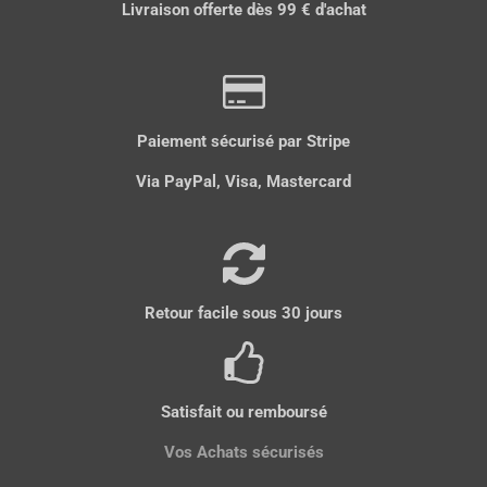
Livraison offerte dès 99 € d'achat
g
g
g
l
g
e
e
e
e
e
r
r
r
r
r
Paiement sécurisé par Stripe
Via PayPal, Visa, Mastercard
Retour facile sous 30 jours
Satisfait ou remboursé
Vos Achats sécurisés