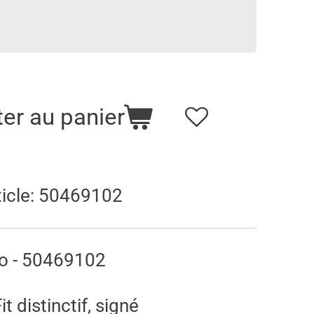
ter au panier
icle:
50469102
o - 50469102
t distinctif, signé