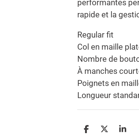
performantes per
rapide et la gest
Regular fit
Col en maille pla
Nombre de bouto
À manches court
Poignets en maill
Longueur standa
P
P
P