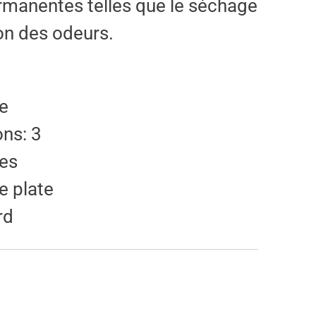
manentes telles que le séchage
ion des odeurs.
te
ns: 3
es
e plate
rd