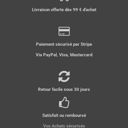
t
t
t
n
t
a
a
a
g
a
Livraison offerte dès 99 € d'achat
g
g
g
l
g
e
e
e
e
e
r
r
r
r
r
Paiement sécurisé par Stripe
Via PayPal, Visa, Mastercard
Retour facile sous 30 jours
Satisfait ou remboursé
Vos Achats sécurisés