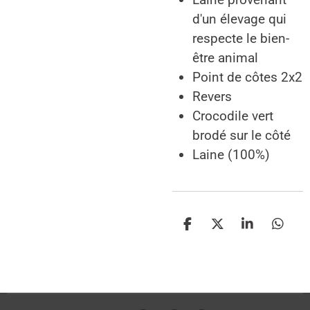
d'un élevage qui
respecte le bien-
être animal
Point de côtes 2x2
Revers
Crocodile vert
brodé sur le côté
Laine (100%)
P
P
P
P
a
a
a
a
r
r
r
r
t
t
t
t
a
a
a
a
g
g
g
g