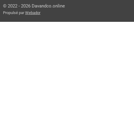
© 2022 - 2026 Davandco.online
Propulsé par
Webador