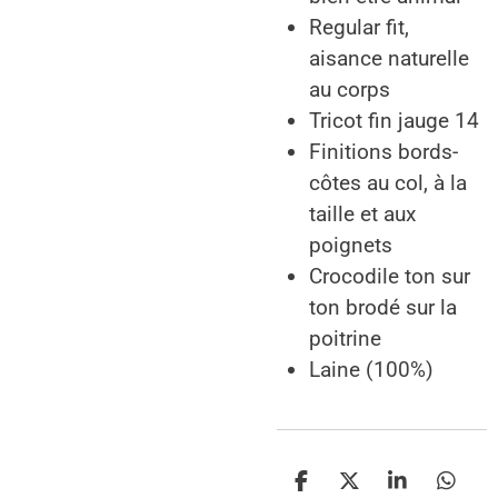
Regular fit,
aisance naturelle
au corps
Tricot fin jauge 14
Finitions bords-
côtes au col, à la
taille et aux
poignets
Crocodile ton sur
ton brodé sur la
poitrine
Laine (100%)
P
P
P
P