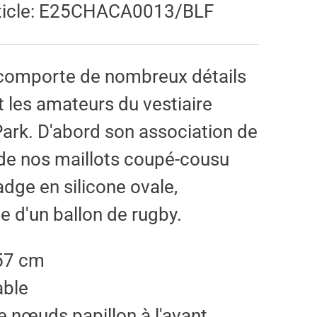
icle:
E25CHACA0013/BLF
comporte de nombreux détails
 les amateurs du vestiaire
Park. D'abord son association de
 de nos maillots coupé-cousu
dge en silicone ovale,
e d'un ballon de rugby.
 57 cm
able
nœuds papillon à l'avant