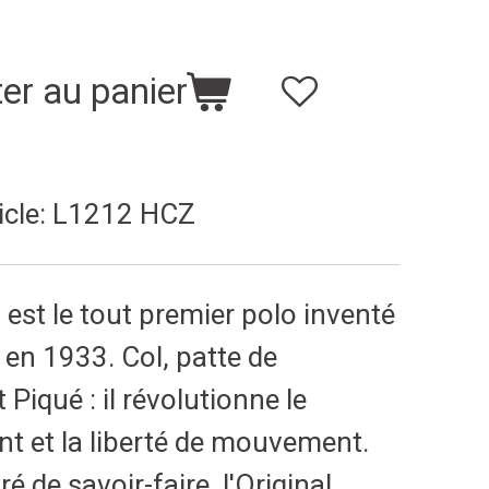
er au panier
icle:
L1212 HCZ
 est le tout premier polo inventé
en 1933. Col, patte de
Piqué : il révolutionne le
t et la liberté de mouvement.
é de savoir-faire, l'Original