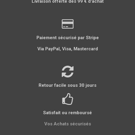
Livraison offerte dès 99 € d'achat
g
g
g
l
g
e
e
e
e
e
r
r
r
r
r
Paiement sécurisé par Stripe
Via PayPal, Visa, Mastercard
Retour facile sous 30 jours
Satisfait ou remboursé
Vos Achats sécurisés