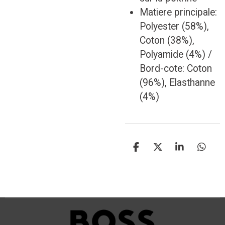
Matiere principale:
Polyester (58%),
Coton (38%),
Polyamide (4%) /
Bord-cote: Coton
(96%), Elasthanne
(4%)
P
P
P
P
a
a
a
a
r
r
r
r
t
t
t
t
a
a
a
a
g
g
g
g
e
e
e
e
r
r
r
r